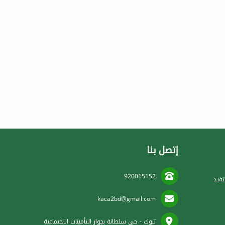
إتصل بنا
920015152
فيد
kaca2bd@gmail.com
تبوك - حي سلطانة بجوار التأمينات الاجتماعية